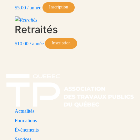
Inscription
$
5.00
/ année
Retraités
Inscription
$
10.00
/ année
Actualités
Formations
Événements
Services