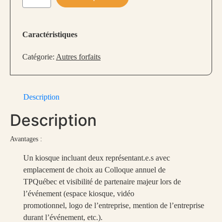
de
Partenaire
majeur
Caractéristiques
(limite
de
Catégorie:
Autres forfaits
2
entreprises/an)
Description
Description
Avantages :
Un kiosque incluant deux représentant.e.s avec
emplacement de choix au Colloque annuel de
TPQuébec et visibilité de partenaire majeur lors de
l’événement (espace kiosque, vidéo
promotionnel, logo de l’entreprise, mention de l’entreprise
durant l’événement, etc.).