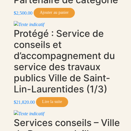
Ajouter au panier
$
2,500.00
Protégé : Service de
conseils et
d’accompagnement du
service des travaux
publics Ville de Saint-
Lin-Laurentides (1/3)
Lire la suite
$
21,820.00
Services conseils – Ville