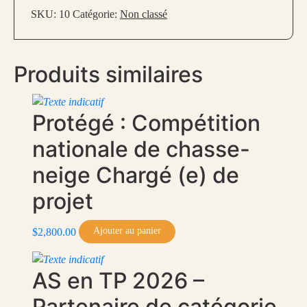
Étudiant.e.s
SKU:
10
Catégorie:
Non classé
Produits similaires
Protégé : Compétition
nationale de chasse-
neige Chargé (e) de
projet
Ajouter au panier
$
2,800.00
AS en TP 2026 –
Partenaire de catégorie