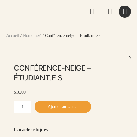
Accueil
/
Non classé
/ Conférence-neige – Étudiant.e.s
CONFÉRENCE-NEIGE –
ÉTUDIANT.E.S
$
10.00
quantité
Ajouter au panier
de
Conférence-
neige
Caractéristiques
-